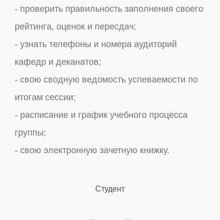
- проверить правильность заполнения своего
информацию:
рейтинга, оценок и пересдач;
- найти информацию о студенте, группе,
- узнать телефоны и номера аудиторий
специальности, факультете и многое другое;
кафедр и деканатов;
- статистику по заполнению электронных
- свою сводную ведомость успеваемости по
рейтинговых ведомостей;
итогам сессии;
- списки незаполненных и незакрытых
- расписание и график учебного процесса
ведомостей своей кафедры;
группы;
- по контингенту студентов.
- свою электронную зачетную книжку.
Сотрудник и преподаватель
Студент